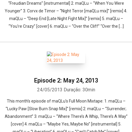
“Freudian Dreams” [instrumental] 2. maQLu – “When You Were
Younger” 3. Corvx de Timor – “Night Terror [maQLu mix]” [remix] 4.
maQLu – “Deep End [Late Night Fight Mix]” [remix] 5. maQLu –
“You’re Crazy” [cover] 6. maQLu – “Over the Cliff” “Over the […]
Episode 2: May 24, 2013
24/05/2013
Duração: 30min
This month’s episode of maQLu’s Full Moon Mixtape: 1. maQLu –
“Lucky Paw [Slow Burn Snap Mix]” [remix] 2. maQLu – “Surrender;
Abandonment” 3. maQLu – “Where There’s A Whip, There’s A Way”
[cover] 4. maQLu – “Maybe Yes, Maybe No” [instrumental] 5.
maQLu – “Liberation” 6. maQLu – “Can’t Catch Me” [cover]