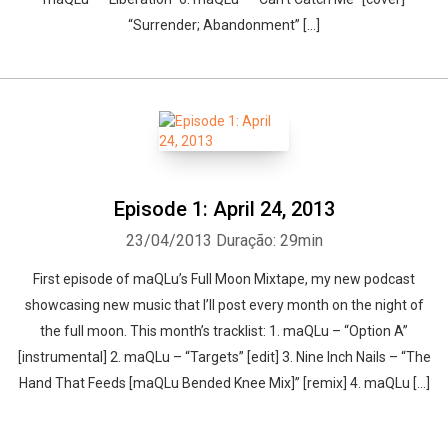
“Surrender; Abandonment” […]
Episode 1: April 24, 2013
23/04/2013
Duração: 29min
First episode of maQLu’s Full Moon Mixtape, my new podcast
showcasing new music that I’ll post every month on the night of
the full moon. This month’s tracklist: 1. maQLu – “Option A”
[instrumental] 2. maQLu – “Targets” [edit] 3. Nine Inch Nails – “The
Hand That Feeds [maQLu Bended Knee Mix]” [remix] 4. maQLu […]