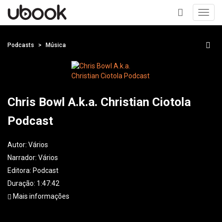
Toggl
navig
+
Podcasts
Música
Chris Bowl A.k.a. Christian Ciotola
Podcast
Autor:
Vários
Narrador:
Vários
Editora:
Podcast
Duração: 1:47:42
Mais informações