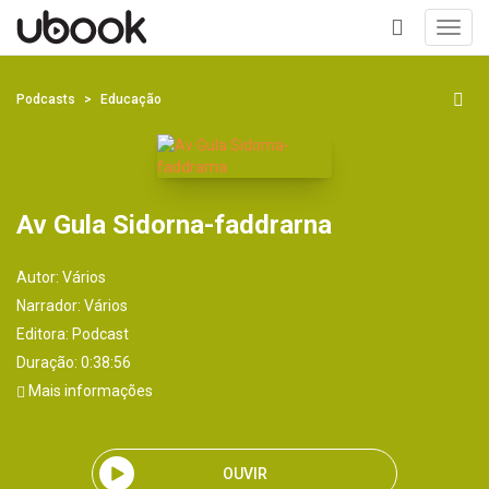
Toggl
navig
+
Podcasts
Educação
Av Gula Sidorna-faddrarna
Autor:
Vários
Narrador:
Vários
Editora:
Podcast
Duração: 0:38:56
Mais informações
OUVIR