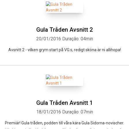
Gula Tråden Avsnitt 2
20/01/2016
Duração: 04min
Avsnitt 2 - vilken grym start på VG:s, redigt sköna är ni allihopa!
Gula Tråden Avsnitt 1
Whatsapp
Facebook
Twitter
E-mail
18/01/2016
Duração: 07min
Premiär! Gula tråden, podden till våra kära Gula Sidorna-novischer.