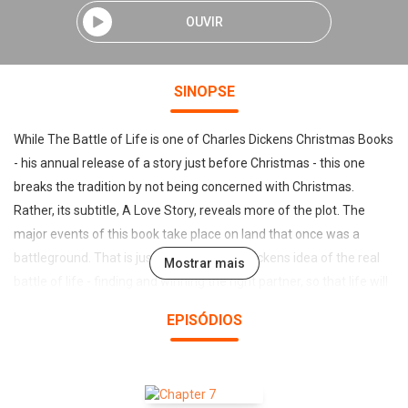
OUVIR
SINOPSE
While The Battle of Life is one of Charles Dickens Christmas Books
- his annual release of a story just before Christmas - this one
breaks the tradition by not being concerned with Christmas.
Rather, its subtitle, A Love Story, reveals more of the plot. The
major events of this book take place on land that once was a
battleground. That is just a backdrop for Dickens idea of the real
Mostrar mais
battle of life - finding and winning the right partner, so that life will
go on to the next generation. The family that lives there is rather
EPISÓDIOS
confused in its affections and intentions regarding who should
end up with whom. We are thrust into the fight to make things
work out, and, happily for a Christmas book, Dickens leads us on to
a happy ending. (Summary by Mark F. Smith)