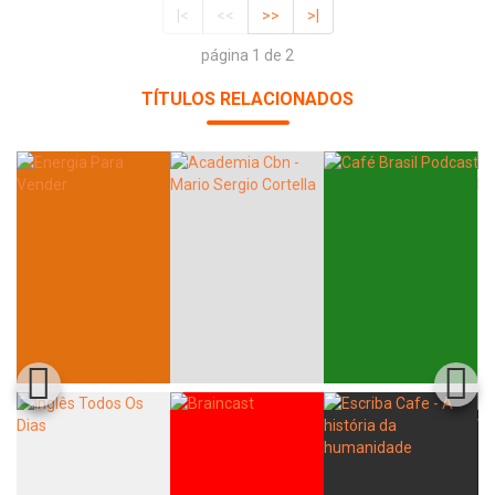
|<
<<
>>
>|
página 1 de 2
TÍTULOS RELACIONADOS