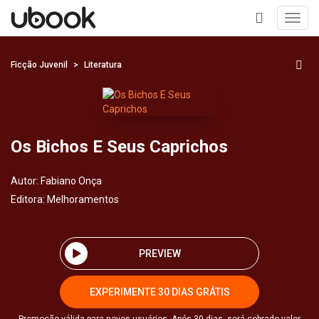
Toggl
navig
+
Ficção Juvenil
Literatura
Os Bichos E Seus Caprichos
Autor:
Fabiano Onça
Editora:
Melhoramentos
PREVIEW
EXPERIMENTE 30 DIAS GRÁTIS