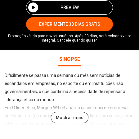
PREVIEW
EXPERIMENTE 30 DIAS GRÁTIS
Promoção válida para novos usuários. Após 30 dias, será cobrado valor
integral. Cancele quando quiser.
SINOPSE
Dificilmente se passa uma semana ou mês sem notícias de
escândalos em empresas, no esporte ou em instituições não
governamentais, o que confirma a necessidade de repensar a
liderança ética no mundo.
Em O líder ético, Morgen Witzel analisa casos reais de empresas
que seguiram (ou não) princípios morais ao lidar com crises, como
Mostrar mais
a Uber e o Facebook, enquanto demonstra, de forma prática, o
que é ética e como ela interfere no objetivo final de qualquer