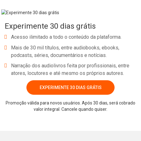
empresa: ganhar dinheiro. Longe de filosofar sem rumo, Witzel
admite que é um assunto complexo e aponta as inúmeras
maneiras de transformar ética em valores práticos e aplicáveis.
Experimente 30 dias grátis
Acesso ilimitado a todo o conteúdo da plataforma.
Mais de 30 mil títulos, entre audiobooks, ebooks,
podcasts, séries, documentários e notícias.
Narração dos audiolivros feita por profissionais, entre
atores, locutores e até mesmo os próprios autores.
EXPERIMENTE 30 DIAS GRÁTIS
Whatsapp
Facebook
Twitter
E-mail
Promoção válida para novos usuários. Após 30 dias, será cobrado
valor integral. Cancele quando quiser.