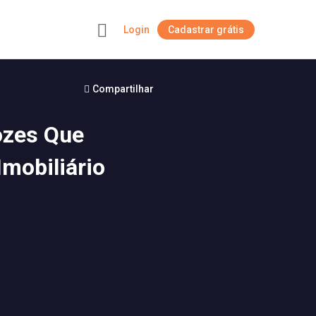
Login
Cadastrar grátis
+
Compartilhar
ozes Que
mobiliário