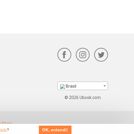
Brasil
© 2026 Ubook.com
OK, entendi!
idade
?