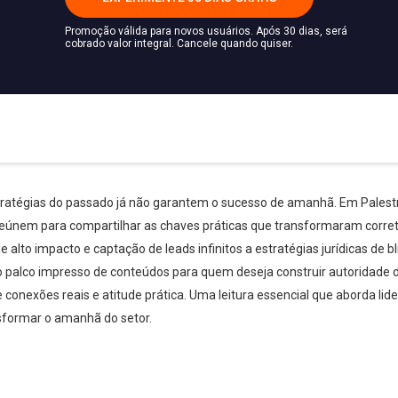
Promoção válida para novos usuários. Após 30 dias, será
cobrado valor integral. Cancele quando quiser.
tratégias do passado já não garantem o sucesso de amanhã. Em Palestr
 reúnem para compartilhar as chaves práticas que transformaram corre
de alto impacto e captação de leads infinitos a estratégias jurídicas de
ro palco impresso de conteúdos para quem deseja construir autoridade di
 conexões reais e atitude prática. Uma leitura essencial que aborda lid
sformar o amanhã do setor.