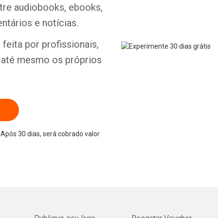
ntre audiobooks, ebooks,
ntários e notícias.
Whatsapp
Facebook
Twitter
E-mail
feita por profissionais,
e até mesmo os próprios
Após 30 dias, será cobrado valor