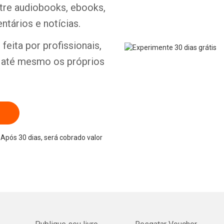
ntre audiobooks, ebooks,
ntários e notícias.
Whatsapp
Facebook
Twitter
E-mail
feita por profissionais,
e até mesmo os próprios
Após 30 dias, será cobrado valor