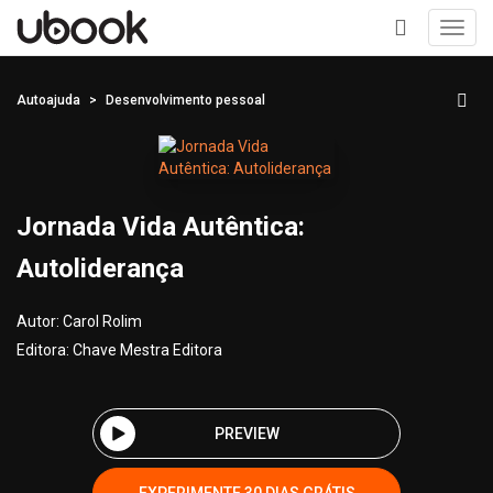
Toggl
navig
+
Autoajuda
Desenvolvimento pessoal
Jornada Vida Autêntica:
Autoliderança
Autor:
Carol Rolim
Editora:
Chave Mestra Editora
PREVIEW
EXPERIMENTE 30 DIAS GRÁTIS