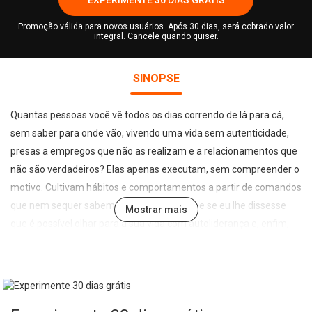
Promoção válida para novos usuários. Após 30 dias, será cobrado valor
integral. Cancele quando quiser.
SINOPSE
Quantas pessoas você vê todos os dias correndo de lá para cá,
sem saber para onde vão, vivendo uma vida sem autenticidade,
presas a empregos que não as realizam e a relacionamentos que
não são verdadeiros? Elas apenas executam, sem compreender o
motivo. Cultivam hábitos e comportamentos a partir de comandos
que nem sequer sabem quem os deu. Mas e se eu lhe dissesse
Mostrar mais
que é possível olhar para a sua vida com autoliderança e, enfim,
dar-lhe sentido, compreendendo para onde está indo e aonde
quer chegar, assumindo, de fato, a liderança da sua própria
história? Decida agora: o poder está nas suas mãos, ou seja, na
sua vida autêntica.