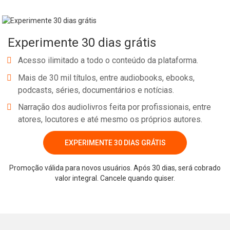
chamar. Volte ao capítulo que ficou ecoando. Porque aqui não há
fórmulas mágicas — há gente real, com voz própria, que descobriu
que transformar a si mesmo é também transformar os outros.
Experimente 30 dias grátis
Cada palavra acende um palco dentro de você. E o próximo
passo? Esse é seu.
Acesso ilimitado a todo o conteúdo da plataforma.
Mais de 30 mil títulos, entre audiobooks, ebooks,
podcasts, séries, documentários e notícias.
Narração dos audiolivros feita por profissionais, entre
atores, locutores e até mesmo os próprios autores.
EXPERIMENTE 30 DIAS GRÁTIS
Whatsapp
Facebook
Twitter
E-mail
Promoção válida para novos usuários. Após 30 dias, será cobrado
valor integral. Cancele quando quiser.