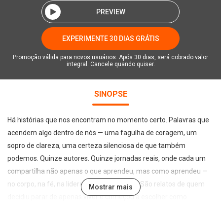
PREVIEW
EXPERIMENTE 30 DIAS GRÁTIS
Promoção válida para novos usuários. Após 30 dias, será cobrado valor
integral. Cancele quando quiser.
SINOPSE
Há histórias que nos encontram no momento certo. Palavras que
acendem algo dentro de nós — uma fagulha de coragem, um
sopro de clareza, uma certeza silenciosa de que também
podemos. Quinze autores. Quinze jornadas reais, onde cada um
compartilha não apenas o que aprendeu, mas como aprendeu —
no corpo, na fé, na liderança, no despertar. São relatos de quem
Mostrar mais
decidiu parar de apenas viver e começou a escolher como
viver.Você pode ler como quiser. Comece pelo título que te