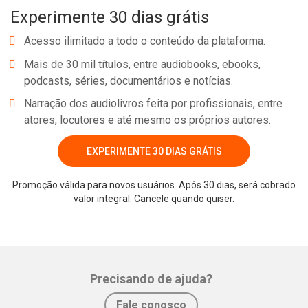
Experimente 30 dias grátis
financeira. Que ela lhe ajude a descobrir o verdadeiro poder do
consórcio e a transformar seus sonhos em realidade. Boa leitura e
Acesso ilimitado a todo o conteúdo da plataforma.
sucesso em sua jornada financeira!
Mais de 30 mil títulos, entre audiobooks, ebooks,
podcasts, séries, documentários e notícias.
Narração dos audiolivros feita por profissionais, entre
atores, locutores e até mesmo os próprios autores.
EXPERIMENTE 30 DIAS GRÁTIS
Promoção válida para novos usuários. Após 30 dias, será cobrado
Whatsapp
Facebook
Twitter
E-mail
valor integral. Cancele quando quiser.
Precisando de ajuda?
Fale conosco