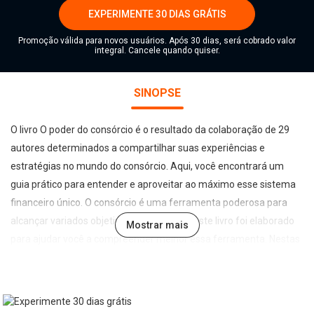
EXPERIMENTE 30 DIAS GRÁTIS
Promoção válida para novos usuários. Após 30 dias, será cobrado valor
integral. Cancele quando quiser.
SINOPSE
O livro O poder do consórcio é o resultado da colaboração de 29
autores determinados a compartilhar suas experiências e
estratégias no mundo do consórcio. Aqui, você encontrará um
guia prático para entender e aproveitar ao máximo esse sistema
financeiro único. O consórcio é uma ferramenta poderosa para
alcançar variados objetivos financeiros, e este livro foi elaborado
Mostrar mais
para ajudar você a compreender melhor essa ferramenta. Nestas
páginas, cada autor contribui com sua perspectiva e
conhecimento, oferecendo insights valiosos sobre como usar o
consórcio para realizar seus sonhos. Esperamos que esta obra lhe
seja uma fonte de inspiração e orientação em sua jornada