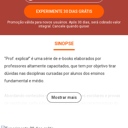
EXPERIMENTE 30 DIAS GRÁTIS
Promoção válida para novos usuários. Após 30 dias, será cobrado valor
integral. Cancele quando quiser.
SINOPSE
"Prof. explica!” é uma série de e-books elaborados por
professores altamente capacitados, que tem por objetivo tirar
dúvidas nas disciplinas cursadas por alunos dos ensinos
fundamental e médio.
Abordando conteúdos recorrentes em testes escolares e provas
Mostrar mais
de vestibular, cada e-book foca nas principais características do
tema abordado de forma leve, direta e didática, permitindo a
assimilação e fixação do conteúdo pelo estudante.