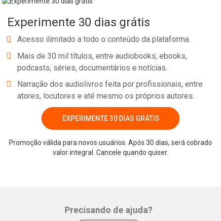
No e-book "Prof. explica!” Português para o 8º ano serão vistos
Experimente 30 dias grátis
pontos relevantes sobre coesão referencial e o uso de aspas!
Acesso ilimitado a todo o conteúdo da plataforma.
Mais de 30 mil títulos, entre audiobooks, ebooks,
podcasts, séries, documentários e notícias.
Narração dos audiolivros feita por profissionais, entre
atores, locutores e até mesmo os próprios autores.
EXPERIMENTE 30 DIAS GRÁTIS
Whatsapp
Facebook
Twitter
E-mail
Promoção válida para novos usuários. Após 30 dias, será cobrado
valor integral. Cancele quando quiser.
Precisando de ajuda?