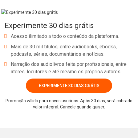
assimilação e fixação do conteúdo pelo estudante.
No e-book "Prof. explica!” Física para o 1º ano do Ensino Médio
Experimente 30 dias grátis
serão vistos pontos relevantes sobre o estudo das colisões e
outros conceitos correlatos!
Acesso ilimitado a todo o conteúdo da plataforma.
Mais de 30 mil títulos, entre audiobooks, ebooks,
podcasts, séries, documentários e notícias.
Narração dos audiolivros feita por profissionais, entre
atores, locutores e até mesmo os próprios autores.
EXPERIMENTE 30 DIAS GRÁTIS
Whatsapp
Facebook
Twitter
E-mail
Promoção válida para novos usuários. Após 30 dias, será cobrado
valor integral. Cancele quando quiser.