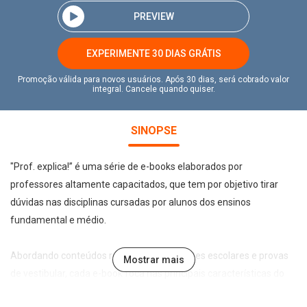
PREVIEW
EXPERIMENTE 30 DIAS GRÁTIS
Promoção válida para novos usuários. Após 30 dias, será cobrado valor
integral. Cancele quando quiser.
SINOPSE
"Prof. explica!” é uma série de e-books elaborados por
professores altamente capacitados, que tem por objetivo tirar
dúvidas nas disciplinas cursadas por alunos dos ensinos
fundamental e médio.
Abordando conteúdos recorrentes em testes escolares e provas
Mostrar mais
de vestibular, cada e-book foca nas principais características do
tema abordado de forma leve, direta e didática, permitindo a