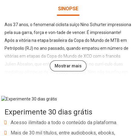
SINOPSE
Aos 37 anos, o fenomenal ciclista suíço Nino Schurter impressiona
pela sua garra, força e von-tade de vencer. É impressionante!
Após a vitória na etapa brasileira da Copa do Mundo de MTB em
Petrópolis (RJ) no ano passado, quando empatou em número de
vitórias em etapas da Copa do Mundo de XCO com o francês
Julien Absalon, que entre outros títulos tem no currí-culo duas
Mostrar mais
medalhas olímpicas de ouro (2004 e 2008), Nino não triunfou em
mais nenhuma etapa no ano. Mas terminou 2022 como campeão
do mundo, pela décima vez! Nova temporada e logo na segunda
etapa da Copa, em Lenzerheide (Suíça), Nino finalmente
conquistou sua 34ª vitó-ria, em casa, junto aos fãs suíços. Novo
Experimente 30 dias grátis
recorde! E ele voltou a vencer em Val di Sole (Itália), na quarta
etapa da Copa, já com esta edição da Bike Action praticamente
Acesso ilimitado a todo o conteúdo da plataforma.
fechada. Portanto, agora são 35 vitórias! Tudo indica que novos
Mais de 30 mil títulos, entre audiobooks, ebooks,
recordes virão.