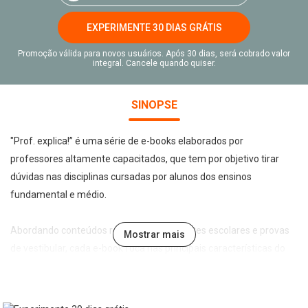
EXPERIMENTE 30 DIAS GRÁTIS
Promoção válida para novos usuários. Após 30 dias, será cobrado valor
integral. Cancele quando quiser.
SINOPSE
"Prof. explica!” é uma série de e-books elaborados por
professores altamente capacitados, que tem por objetivo tirar
dúvidas nas disciplinas cursadas por alunos dos ensinos
fundamental e médio.
Abordando conteúdos recorrentes em testes escolares e provas
Mostrar mais
de vestibular, cada e-book foca nas principais características do
tema abordado de forma leve, direta e didática, permitindo a
assimilação e fixação do conteúdo pelo estudante.