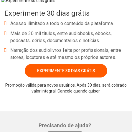
No e-book "Prof. explica!” Física para o 9º ano serão vistos pontos
Experimente 30 dias grátis
relevantes sobre as aplicações das Leis de Newton!
Acesso ilimitado a todo o conteúdo da plataforma.
Mais de 30 mil títulos, entre audiobooks, ebooks,
podcasts, séries, documentários e notícias.
Narração dos audiolivros feita por profissionais, entre
atores, locutores e até mesmo os próprios autores.
EXPERIMENTE 30 DIAS GRÁTIS
Whatsapp
Facebook
Twitter
E-mail
Promoção válida para novos usuários. Após 30 dias, será cobrado
valor integral. Cancele quando quiser.
Precisando de ajuda?