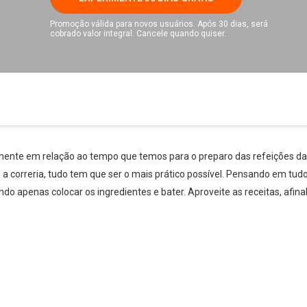
Promoção válida para novos usuários. Após 30 dias, será
cobrado valor integral. Cancele quando quiser.
nte em relação ao tempo que temos para o preparo das refeições da f
m a correria, tudo tem que ser o mais prático possível. Pensando em tud
ndo apenas colocar os ingredientes e bater. Aproveite as receitas, afina