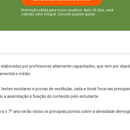
Promoção válida para novos usuários. Após 30 dias, será
cobrado valor integral. Cancele quando quiser.
s elaborados por professores altamente capacitados, que tem por objetiv
amental e médio.
stes escolares e provas de vestibular, cada e-book foca nas principai
ndo a assimilação e fixação do conteúdo pelo estudante.
ara o 7º ano serão vistos os principais pontos sobre a densidade demográ