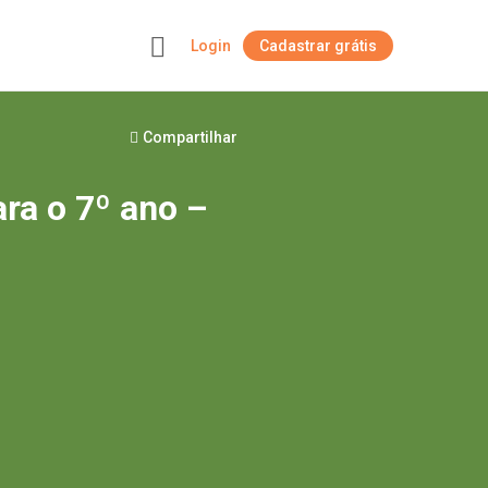
Login
Cadastrar grátis
+
Compartilhar
ara o 7º ano –