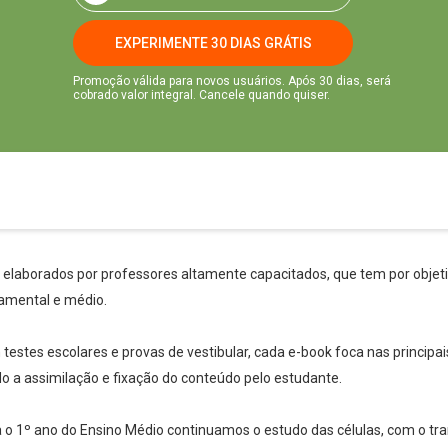
EXPERIMENTE 30 DIAS GRÁTIS
Promoção válida para novos usuários. Após 30 dias, será
cobrado valor integral. Cancele quando quiser.
s elaborados por professores altamente capacitados, que tem por objetiv
amental e médio.
stes escolares e provas de vestibular, cada e-book foca nas principai
ndo a assimilação e fixação do conteúdo pelo estudante.
ara o 1º ano do Ensino Médio continuamos o estudo das células, com o 