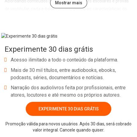
Abordando conteúdos recorrentes em testes escolares e provas
Mostrar mais
de vestibular, cada e-book foca nas principais características do
tema abordado de forma leve, direta e didática, permitindo a
assimilação e fixação do conteúdo pelo estudante.
No e-book "Prof. explica!” Geografia para o 1º ano do Ensino Médio
Experimente 30 dias grátis
serão vistos os principais pontos sobre Geologia, clima, meio
ambiente e também sobre as revoluções industriais.
Acesso ilimitado a todo o conteúdo da plataforma.
Mais de 30 mil títulos, entre audiobooks, ebooks,
podcasts, séries, documentários e notícias.
Narração dos audiolivros feita por profissionais, entre
atores, locutores e até mesmo os próprios autores.
Whatsapp
Facebook
Twitter
E-mail
EXPERIMENTE 30 DIAS GRÁTIS
Promoção válida para novos usuários. Após 30 dias, será cobrado
valor integral. Cancele quando quiser.