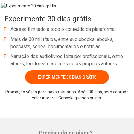
estado de Alinhamento Vibracional Máximo, onde as coisas dão
certo pra você! Se você chegou até este livro, é porque sente que
Experimente 30 dias grátis
está na hora de fazer uma mudança, que não dá mais para
continuar do jeito que está. Chegou a hora de reassumir o controle
Acesso ilimitado a todo o conteúdo da plataforma.
da sua vida e sentir-se realizado e feliz de verdade.
Mais de 30 mil títulos, entre audiobooks, ebooks,
podcasts, séries, documentários e notícias.
Narração dos audiolivros feita por profissionais, entre
atores, locutores e até mesmo os próprios autores.
EXPERIMENTE 30 DIAS GRÁTIS
Whatsapp
Facebook
Twitter
E-mail
Promoção válida para novos usuários. Após 30 dias, será cobrado
valor integral. Cancele quando quiser.
Precisando de ajuda?