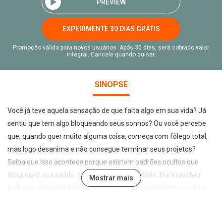
PREVIEW
EXPERIMENTE 30 DIAS GRÁTIS
Promoção válida para novos usuários. Após 30 dias, será cobrado valor
integral. Cancele quando quiser.
SINOPSE
Você já teve aquela sensação de que falta algo em sua vida? Já
sentiu que tem algo bloqueando seus sonhos? Ou você percebe
que, quando quer muito alguma coisa, começa com fôlego total,
mas logo desanima e não consegue terminar seus projetos?
Saiba que isso acontece porque existem padrões ocultos que
bloqueiam sua saúde, prosperidade e felicidade. Para resolver
Mostrar mais
tudo isso, Amanda Dreher desenvolveu o método Atma Healing,
que desativa os padrões ocultos, reequilibra o seu fluxo de energia
e desperta o poder de cura da sua alma, ativando um poderoso