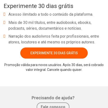
Experimente 30 dias grátis
vez que tal processo possibilita um reajuste no funcionamento da
vida mental. Sendo assim, ao observar uma criança brincando,
Acesso ilimitado a todo o conteúdo da plataforma.
será possível vislumbrar seu mundo interior.
Mais de 30 mil títulos, entre audiobooks, ebooks,
podcasts, séries, documentários e notícias.
Gabriela ganhou de presente um jogo de xícaras e emprestou
Narração dos audiolivros feita por profissionais, entre
para sua amiga Renata brincar. Quando voltou do médico com sua
atores, locutores e até mesmo os próprios autores.
mãe viu seu brinquedo todo quebrado. Queria brigar com a
Renata, mas sua mãe disse: lembra quando você sujou seu
EXPERIMENTE 30 DIAS GRÁTIS
vestido branco de barro e teve que esperar o barro secar, para
depois poder lavá-lo? Agora espere a raiva passar e depois você
Promoção válida para novos usuários. Após 30 dias, será cobrado
Whatsapp
Facebook
Twitter
E-mail
falará com a Renata. Logo, Ren...
valor integral. Cancele quando quiser.
Precisando de ajuda?
Fale conosco