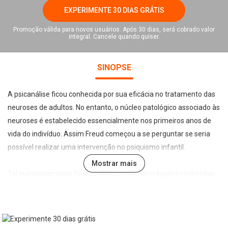
EXPERIMENTE 30 DIAS GRÁTIS
Promoção válida para novos usuários. Após 30 dias, será cobrado valor
integral. Cancele quando quiser.
SINOPSE
A psicanálise ficou conhecida por sua eficácia no tratamento das
neuroses de adultos. No entanto, o núcleo patológico associado às
neuroses é estabelecido essencialmente nos primeiros anos de
vida do indivíduo. Assim Freud começou a se perguntar se seria
possível realizar uma intervenção no psiquismo infantil.
Mostrar mais
Tal questionamento foi alvo de inúmeras abordagens realizadas
por outros teóricos da psicanálise tais como, Melanie Klein,
Françoise Dolto e Donald Winnicott. Esta obra, portanto, busca
compartilhar experiências e dúvidas referentes ao atendimento
infantil, salientando o valor profilático da análise de crianças, uma