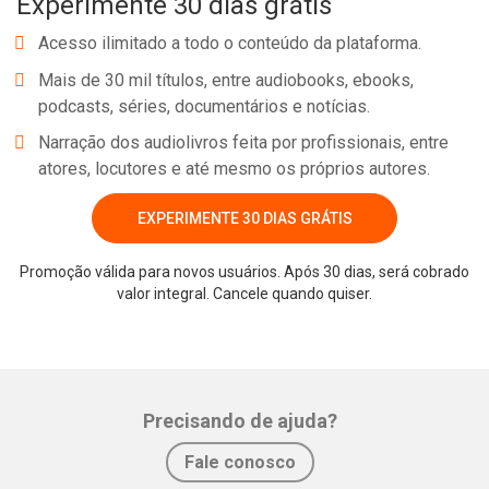
Experimente 30 dias grátis
de experiências, instigar o leitor a dialogar com temas atuais
como os preconceitos, estigmas, medos, intolerâncias presentes
Acesso ilimitado a todo o conteúdo da plataforma.
nas relações interpessoais e institucionais do contexto escolar.
Mais de 30 mil títulos, entre audiobooks, ebooks,
podcasts, séries, documentários e notícias.
Narração dos audiolivros feita por profissionais, entre
atores, locutores e até mesmo os próprios autores.
EXPERIMENTE 30 DIAS GRÁTIS
Promoção válida para novos usuários. Após 30 dias, será cobrado
Whatsapp
Facebook
Twitter
E-mail
valor integral. Cancele quando quiser.
Precisando de ajuda?
Fale conosco