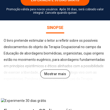
Promoção válida para novos usuários. Após 30 dias, será cobrado valor
integral. Cancele quando quiser.
SINOPSE
O livro pretende estimular o leitor a refletir sobre os possíveis
deslocamentos do objeto da Terapia Ocupacional no campo da
Educação de abordagens biomédicas, organicistas, cujas origens
estão no movimento eugênico, para abordagens fundamentadas
em princípios epistêmicos e éticos alinhados com a possibilidade
de exercer a liberdade, a imaginação e o diálogo vivo com as
Mostrar mais
experiências. Pondera sobre as ações práticas da Terapia
Ocupacional no contexto escolar, considerando as
particularidades do seu cotidiano e dos seus coletivos, tendo
como finalidade a escola para todos e suas interconexões com o
pensamento crítico. Deseja ainda, por meio de diferentes relatos