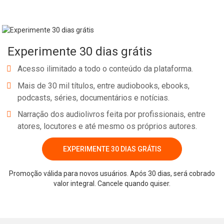
fazer isso abrangendo todos os cargos de uma empresa. O
principal objetivo do Personal Branding é atrair oportunidades.
Aplicá-lo ao nível corporativo multiplica essas oportunidades.
Experimente 30 dias grátis
Partindo desse ponto de vista revolucionário, os autores,
combinando um profundo conhecimento do assunto, com uma
Acesso ilimitado a todo o conteúdo da plataforma.
experiência profissional do mais alto nível, traçam um guia teórico,
Mais de 30 mil títulos, entre audiobooks, ebooks,
prático e operacional para empreendedores, líderes empresariais,
podcasts, séries, documentários e notícias.
gestores de recursos humanos, diretores de marketing, comercial
Narração dos audiolivros feita por profissionais, entre
e de comunicação. Passo a passo, função a função, ferramenta a
atores, locutores e até mesmo os próprios autores.
ferramenta.
EXPERIMENTE 30 DIAS GRÁTIS
Whatsapp
Facebook
Twitter
E-mail
Promoção válida para novos usuários. Após 30 dias, será cobrado
valor integral. Cancele quando quiser.