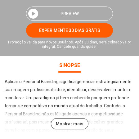
PREVIEW
EXPERIMENTE 30 DIAS GRÁTIS
Promoção válida para novos usuários. Após 30 dias, será cobrado valor
integral. Cancele quando quiser.
SINOPSE
Aplicar o Personal Branding significa gerenciar estrategicamente
sua imagem profissional, isto é, identificar, desenvolver, manter e
monitorar. Um paradigma já bem conhecido por quem pretende
tornar-se competitivo no mundo atual do trabalho. Contudo, o
Personal Branding não está ligado apenas à competitividade
profissional, pois mesmo uma empresa pode colher grandes
Mostrar mais
benefícios com o posicionamento e valorização de seus
colaboradores. Este é o primeiro livro do mundo que explica como