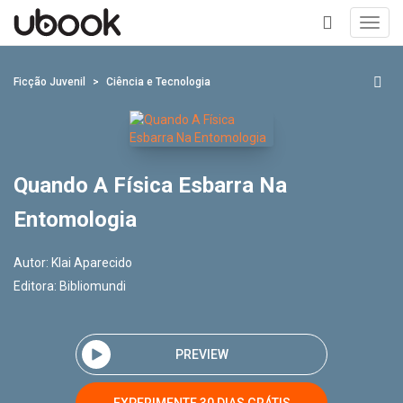
Toggl
navig
+
Ficção Juvenil
Ciência e Tecnologia
Quando A Física Esbarra Na
Entomologia
Autor:
Klai Aparecido
Editora:
Bibliomundi
PREVIEW
EXPERIMENTE 30 DIAS GRÁTIS