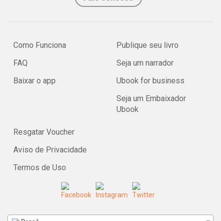
como a cooperação efetiva e a consequente produção de um
resultado satisfatório demandam a promoção da justiça em uma
perspectiva integral, Estado e indivíduos têm um papel
Como Funciona
Publique seu livro
fundamental na construção de condições adequadas para o
entendimento e a cooperação.
FAQ
Seja um narrador
Baixar o app
Ubook for business
Seja um Embaixador
Ubook
Resgatar Voucher
Aviso de Privacidade
Termos de Uso