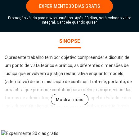
EXPERIMENTE 30 DIAS GRÁTIS
Promoção válida para novos usuários. Após 30 dias, será cobrado valor
integral. Cancele quando quiser.
SINOPSE
O presente trabalho tem por objetivo compreender e discutir, de
um ponto de vista teórico e prático, as diferentes dimensões de
justiça que envolvem a justiça restaurativa enquanto modelo
(alternativo) de administração de conflitos. Trata-se, portanto, de
uma obra que pretende contribuir para melhor compreensão das
formas de administração de conflitos e do papel do Estado e dos
Mostrar mais
indivíduos na justiça penal. A justiça restaurativa, em sua forma
(procedimento) e conteúdo, pretende possibilitar que as partes
envolvidas em uma disputa resolvam seus problemas a partir de
mecanismos de entendimento discursivo que fomentem a
liberdade, a igualdade, compreensão recíproca e a modulação de