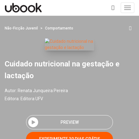
Toggl
navig
+
Não-Ficção Juvenil
Comportamento
Cuidado nutricional na gestação e
lactação
Autor:
Renata Junqueira Pereira
Editora:
Editora UFV
PREVIEW
EXPERIMENTE 30 DIAS GRÁTIS