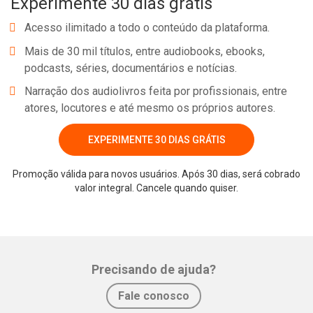
Experimente 30 dias grátis
alimentares e as peculiaridades da nutrição no grupo materno-
infantil que vive com HIV/Aids.
Acesso ilimitado a todo o conteúdo da plataforma.
Mais de 30 mil títulos, entre audiobooks, ebooks,
podcasts, séries, documentários e notícias.
Narração dos audiolivros feita por profissionais, entre
atores, locutores e até mesmo os próprios autores.
EXPERIMENTE 30 DIAS GRÁTIS
Promoção válida para novos usuários. Após 30 dias, será cobrado
Whatsapp
Facebook
Twitter
E-mail
valor integral. Cancele quando quiser.
Precisando de ajuda?
Fale conosco