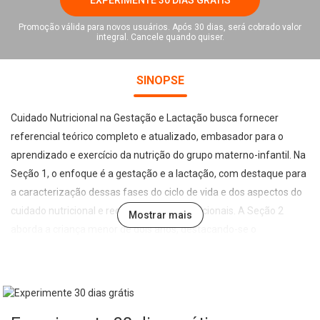
Promoção válida para novos usuários. Após 30 dias, será cobrado valor
integral. Cancele quando quiser.
SINOPSE
Cuidado Nutricional na Gestação e Lactação busca fornecer
referencial teórico completo e atualizado, embasador para o
aprendizado e exercício da nutrição do grupo materno-infantil. Na
Seção 1, o enfoque é a gestação e a lactação, com destaque para
a caracterização dessas fases do ciclo de vida e dos aspectos do
cuidado nutricional e recomendações nutricionais. A Seção 2
Mostrar mais
aborda a criança menor de dois anos, destacando-se o
crescimento e desenvolvimento desse grupo etário, em suas
diferentes especificidades; as necessidades de nutrientes; e o
cuidado nutricional específico. Na Seção 3 são abordadas as
principais enfermidades da infância, as alergias e intolerâncias