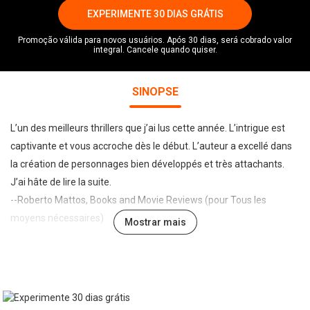
EXPERIMENTE 30 DIAS GRÁTIS
Promoção válida para novos usuários. Após 30 dias, será cobrado valor
integral. Cancele quando quiser.
SINOPSE
L’un des meilleurs thrillers que j’ai lus cette année. L’intrigue est
captivante et vous accroche dès le début. L’auteur a excellé dans
la création de personnages bien développés et très attachants.
J’ai hâte de lire la suite.
--Roberto Mattos, Books and Movie Reviews (pour Tous les
moyens nécessaires)
Mostrar mais
PRÉSIDENT ÉLU est le volume 5 de la série de thrillers à succès
Luke Stone, qui a débuté par TOUS LES MOYENS NÉCESSAIRES
(volume 1), en téléchargement gratuit avec plus de 500 notations
5 étoiles !