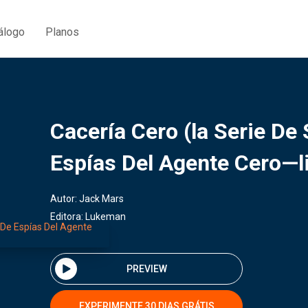
álogo
Planos
Cacería Cero (la Serie D
Espías Del Agente Cero—l
Autor:
Jack Mars
Editora:
Lukeman
PREVIEW
EXPERIMENTE 30 DIAS GRÁTIS