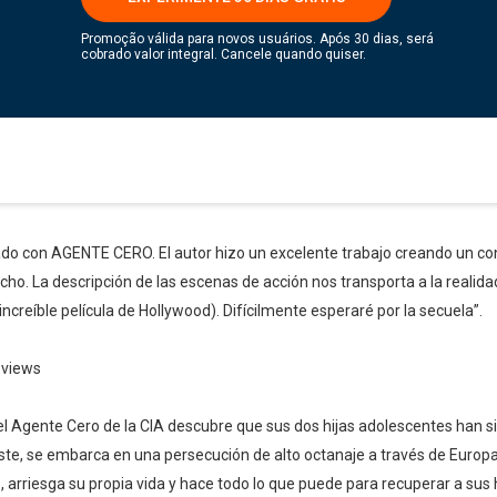
Promoção válida para novos usuários. Após 30 dias, será
cobrado valor integral. Cancele quando quiser.
do con AGENTE CERO. El autor hizo un excelente trabajo creando un c
cho. La descripción de las escenas de acción nos transporta a la realida
ncreíble película de Hollywood). Difícilmente esperaré por la secuela”.
eviews
l Agente Cero de la CIA descubre que sus dos hijas adolescentes han s
ste, se embarca en una persecución de alto octanaje a través de Europa
 arriesga su propia vida y hace todo lo que puede para recuperar a sus h