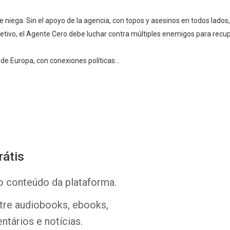
 se niega. Sin el apoyo de la agencia, con topos y asesinos en todos lad
jetivo, el Agente Cero debe luchar contra múltiples enemigos para recupe
de Europa, con conexiones políticas...
Whatsapp
Facebook
Twitter
E-mail
rátis
o conteúdo da plataforma.
ntre audiobooks, ebooks,
ntários e notícias.