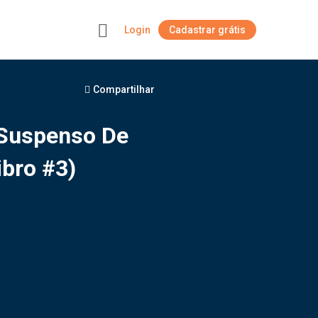
Login
Cadastrar grátis
+
Compartilhar
e Suspenso De
ibro #3)