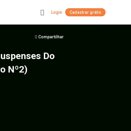
Login
Cadastrar grátis
+
Compartilhar
Suspenses Do
ro Nº2)