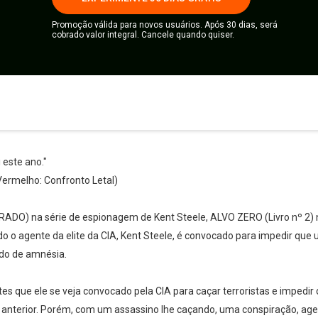
Promoção válida para novos usuários. Após 30 dias, será
cobrado valor integral. Cancele quando quiser.
 este ano."
 Vermelho: Confronto Letal)
LTRADO) na série de espionagem de Kent Steele, ALVO ZERO (Livro nº 2) 
o o agente da elite da CIA, Kent Steele, é convocado para impedir que
odo de amnésia.
es que ele se veja convocado pela CIA para caçar terroristas e impedir o
anterior. Porém, com um assassino lhe caçando, uma conspiração, age