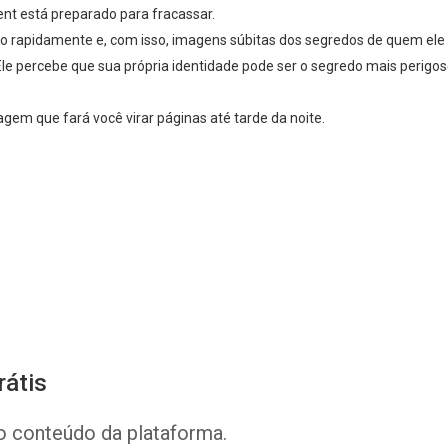
ent está preparado para fracassar.
o rapidamente e, com isso, imagens súbitas dos segredos de quem ele e
Ele percebe que sua própria identidade pode ser o segredo mais perigos
m que fará você virar páginas até tarde da noite.
Whatsapp
Facebook
Twitter
E-mail
rátis
o conteúdo da plataforma.