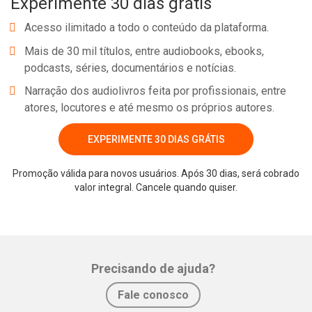
Experimente 30 dias grátis
com missões e experimentou e contemplou os poderosos feitos
do Senhor.
Acesso ilimitado a todo o conteúdo da plataforma.
Mais de 30 mil títulos, entre audiobooks, ebooks,
podcasts, séries, documentários e notícias.
Narração dos audiolivros feita por profissionais, entre
atores, locutores e até mesmo os próprios autores.
EXPERIMENTE 30 DIAS GRÁTIS
Promoção válida para novos usuários. Após 30 dias, será cobrado
Whatsapp
Facebook
Twitter
E-mail
valor integral. Cancele quando quiser.
Precisando de ajuda?
Fale conosco