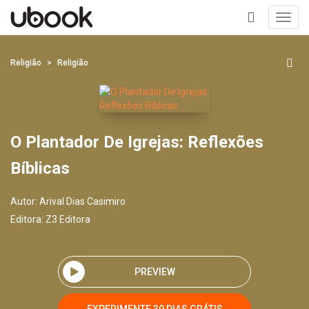
Toggl
navig
+
Religião
Religião
O Plantador De Igrejas: Reflexões
Bíblicas
Autor:
Arival Dias Casimiro
Editora:
Z3 Editora
PREVIEW
EXPERIMENTE 30 DIAS GRÁTIS