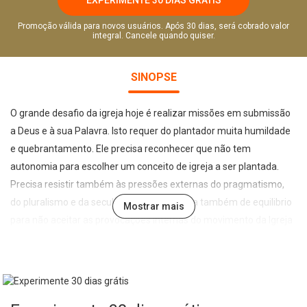
Promoção válida para novos usuários. Após 30 dias, será cobrado valor
integral. Cancele quando quiser.
SINOPSE
O grande desafio da igreja hoje é realizar missões em submissão
a Deus e à sua Palavra. Isto requer do plantador muita humildade
e quebrantamento. Ele precisa reconhecer que não tem
autonomia para escolher um conceito de igreja a ser plantada.
Precisa resistir também às pressões externas do pragmatismo,
do pluralismo e da secularização. Necessita também de equilibrio
Mostrar mais
para não aceitar as provocações internas do movimento da Igreja
emergente. Precisa de amor para conviver com as críticas dos
"falsos calvinistas" que estão assistindo passivamente a morte de
suas igrejas locais. Enfim, precisa se espelhar no apóstolo Paulo,
grande modelo bíblico de plantador de igrejas, que envolveu-se