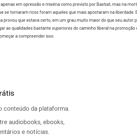
apenas em opressão e miséria como previsto por Bastiat, mas na mort
que se tornaram ricos foram aqueles que mais apostaram na liberdade. E
́tica provou que estava certo, em um grau muito maior do que seu autor p
egar as qualidades bastante superiores do caminho liberal na promoção
 começar a compreender isso.
Whatsapp
Facebook
Twitter
E-mail
rátis
o conteúdo da plataforma.
ntre audiobooks, ebooks,
ntários e notícias.