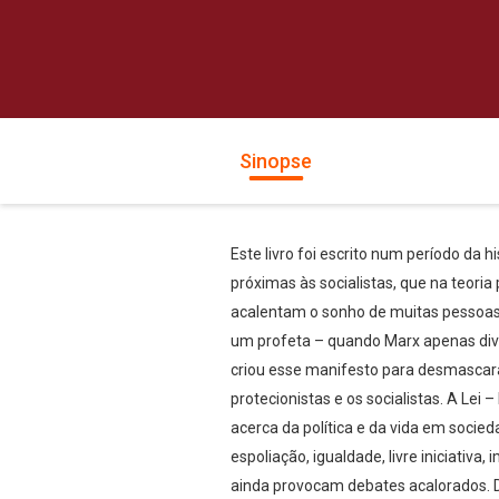
Sinopse
Este livro foi escrito num período d
próximas às socialistas, que na teor
acalentam o sonho de muitas pessoas, t
um profeta – quando Marx apenas divul
criou esse manifesto para desmascarar
protecionistas e os socialistas. A Lei 
acerca da política e da vida em socie
espoliação, igualdade, livre iniciativ
ainda provocam debates acalorados. De