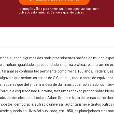
Promoção válida para novos usuários. Após 30 dias, será
cobrado valor integral. Cancele quando quiser.
a história quando algumas das mais proeminentes nações do mundo exp
ia prometiam igualdade e prosperidade, mas, na prática, resultaram no 
al análise continua tão pertinente como foi há 166 anos. Frédéric B
gava o que seriam as bases de O Capital –, toda a sorte de equívocos
 aqueles que defendem a ideia de dar mais poder ao Estado: os interve
– Porque a esquerda não funciona, traz uma reflexão prática sobre ideia
dade, dentre eles John Locke e Adam Smith, e trata de temas como liberd
a, impostos, democracia, sufrágio universal, autoritarismo e tantos outro
sde quando seu livro foi publicado, em 1850, os planejadores e os soci