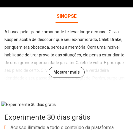
SINOPSE
A busca pelo grande amor pode te levar longe demais... Olivia
Kaspen acaba de descobrir que seu ex-namorado, Caleb Drake,
por quem era obcecada, perdeu a memória. Com uma incrivel
habilidade de tirar proveito das situações, ela pensa estar diante
de uma grande oportunidade para ter Caleb de volta. E para que
seu plano dê certo, Olivia precisa manter sua verdadeira
Mostrar mais
identidade e seu passado sórdido em segredo. Porém, surge um
obstáculo inesperado: a atual namorada de Caleb, a perversa
Leah Smith. Inicia-se então um jogo entre duas mulheres
dispostas a tudo para ter um homem que não se lembra mais
delas. Para encobrir as consequências de suas mentiras, Olivia
Experimente 30 dias grátis
cria uma teia de novos eventos, em um processo que pode levá-la
a descobrir que sua busca pelo amor talvez a tenha feito
Acesso ilimitado a todo o conteúdo da plataforma.
ultrapassar limites muito perigosos.