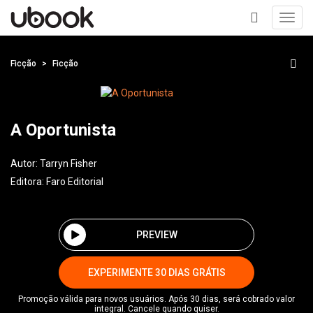
Toggl
navig
+
Ficção
Ficção
A Oportunista
Autor:
Tarryn Fisher
Editora:
Faro Editorial
PREVIEW
EXPERIMENTE 30 DIAS GRÁTIS
Promoção válida para novos usuários. Após 30 dias, será cobrado valor
integral. Cancele quando quiser.