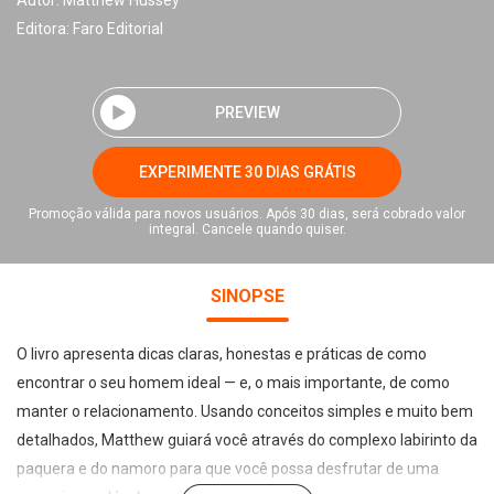
Autor:
Matthew Hussey
Editora:
Faro Editorial
PREVIEW
EXPERIMENTE 30 DIAS GRÁTIS
Promoção válida para novos usuários. Após 30 dias, será cobrado valor
integral. Cancele quando quiser.
SINOPSE
O livro apresenta dicas claras, honestas e práticas de como
encontrar o seu homem ideal — e, o mais importante, de como
manter o relacionamento. Usando conceitos simples e muito bem
detalhados, Matthew guiará você através do complexo labirinto da
paquera e do namoro para que você possa desfrutar de uma