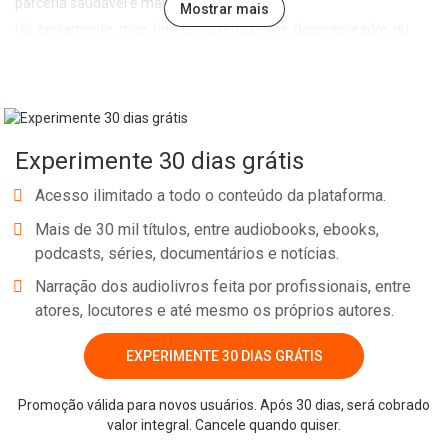
parceria saudável e mais feliz.
Mostrar mais
Há, certamente, mais homens aventureiros, despreparados ou
"dores de cabeça" disponíveis por aí. Os caras legais não ficam
livres por muito tempo. Mas o que é pior? Deixar um bom partido
escapar de suas mãos ou perder tempo em relacionamentos sem
futuro porque você não conseguiu ler os sinais antes de se
Experimente 30 dias grátis
envolver com um cara errado?
Aqui você vai aprender a criar oportunidades reais para a sua vida
Acesso ilimitado a todo o conteúdo da plataforma.
amorosa e evitar pessoas que estão fora de seu objetivo
Mais de 30 mil títulos, entre audiobooks, ebooks,
(aventureiros, farristas, aproveitadores); aprender que, desde
podcasts, séries, documentários e notícias.
uma comunicação por mensagens de texto, a forma de olhar e
Narração dos audiolivros feita por profissionais, entre
emitir sinais corretos fará muita diferença para ser vista e gerar
atores, locutores e até mesmo os próprios autores.
interesse; e, ainda, aprender a conhecer muito mais pessoas,
perceber rapidamente quando se trata de alguém em quem vale
Whatsapp
Facebook
Twitter
E-mail
EXPERIMENTE 30 DIAS GRÁTIS
a pena investir e, finalmente, criar uma conexão duradoura.
Promoção válida para novos usuários. Após 30 dias, será cobrado
valor integral. Cancele quando quiser.