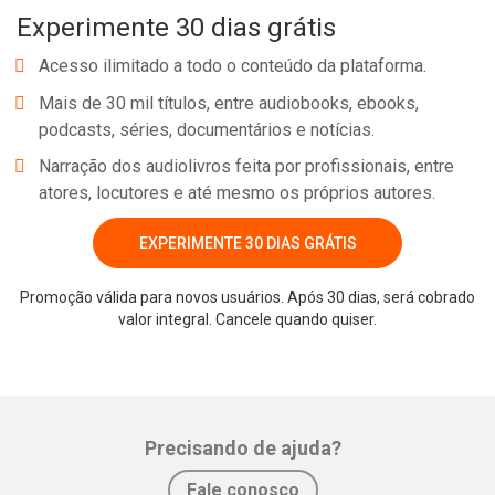
Experimente 30 dias grátis
complexas, multifacetadas, sofisticadas e multimídias, mas o que
elas deveriam mesmo buscar é...O Óbvio. Se você conseguir
Acesso ilimitado a todo o conteúdo da plataforma.
passar uma mensagem que lhe pareça óbvia, o mais provável é
Mais de 30 mil títulos, entre audiobooks, ebooks,
que ela também pareça óbvia para as outras pessoas - inclusive
podcasts, séries, documentários e notícias.
os clientes. E quando a mensagem é óbvia para os clientes, eles a
Narração dos audiolivros feita por profissionais, entre
entendem e compram o que você tem para oferecer. Ora, o seu
atores, locutores e até mesmo os próprios autores.
objetivo não era conseguir exatamente isso?
EXPERIMENTE 30 DIAS GRÁTIS
Promoção válida para novos usuários. Após 30 dias, será cobrado
Whatsapp
Facebook
Twitter
E-mail
valor integral. Cancele quando quiser.
Precisando de ajuda?
Fale conosco