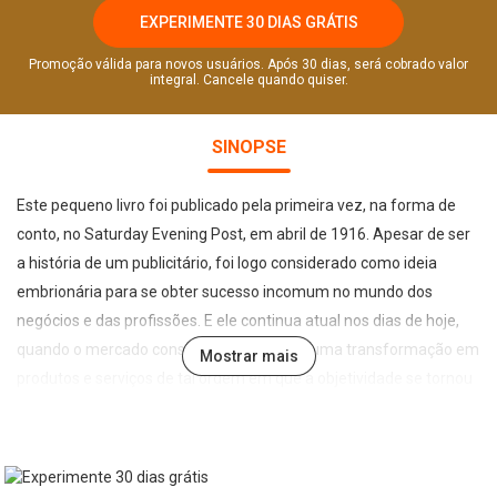
EXPERIMENTE 30 DIAS GRÁTIS
Promoção válida para novos usuários. Após 30 dias, será cobrado valor
integral. Cancele quando quiser.
SINOPSE
Este pequeno livro foi publicado pela primeira vez, na forma de
conto, no Saturday Evening Post, em abril de 1916. Apesar de ser
a história de um publicitário, foi logo considerado como ideia
embrionária para se obter sucesso incomum no mundo dos
negócios e das profissões. E ele continua atual nos dias de hoje,
quando o mercado consumidor passa por uma transformação em
Mostrar mais
produtos e serviços de tal ordem em que a objetividade se tornou
palavra- chave para quem busca alçar voos maiores na vida
profissional. Muitas vezes, pessoas e empresas, na tentativa de
se manterem na dianteira, imaginam que alcançarão o sucesso
utilizando fórmulas de vendas, administração ou publicidade