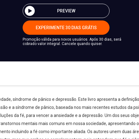
PREVIEW
EXPERIMENTE 30 DIAS GRÁTIS
Promoção válida para novos usuários. Após 30 dias, será
cobrado valor integral. Cancele quando quiser.
edade, síndrome de pânico e depressão. Este livro apresenta a definição
ssão e a síndrome de pânico, baseada nos mais recentes estudos da psi
uções da fé, para vencer a ansiedade e a depressão. Um dos seus objeti
ranstornos mentais mais comuns em nossa sociedade, apresentando os c
tamento incluindo a fé como importante aliada. Os autores unem duas 