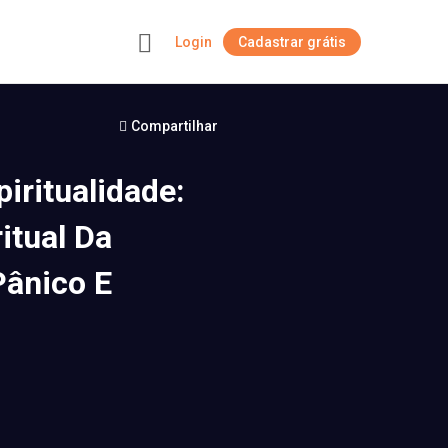
Login
Cadastrar grátis
+
Compartilhar
iritualidade:
itual Da
Pânico E