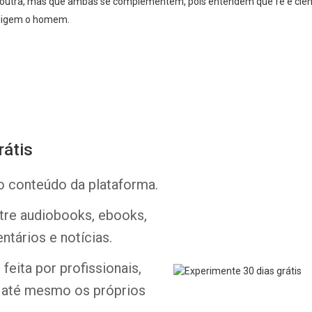
a outra, mas que ambas se complementem, pois entendem que fé e ciê
fligem o homem.
rátis
Whatsapp
Facebook
Twitter
E-mail
o conteúdo da plataforma.
ntre audiobooks, ebooks,
ntários e notícias.
feita por profissionais,
e até mesmo os próprios