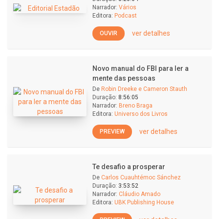
Narrador:
Vários
Editora:
Podcast
ver detalhes
OUVIR
Novo manual do FBI para ler a
mente das pessoas
De
Robin Dreeke e Cameron Stauth
Duração:
8:56:05
Narrador:
Breno Braga
Editora:
Universo dos Livros
ver detalhes
PREVIEW
Te desafio a prosperar
De
Carlos Cuauhtémoc Sánchez
Duração:
3:53:52
Narrador:
Cláudio Amado
Editora:
UBK Publishing House