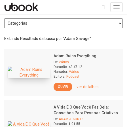
Toggl
navig
+
Exibindo Resultado da busca por "Adam Savage"
Adam Ruins Everything
De
Vários
Duração:
43:47:12
Narrador:
Vários
Editora:
Podcast
ver detalhes
OUVIR
A Vida É O Que Você Faz Dela:
Conselhos Para Pessoas Criativas
De
ADAM J. KURTZ
Duração:
1:01:55