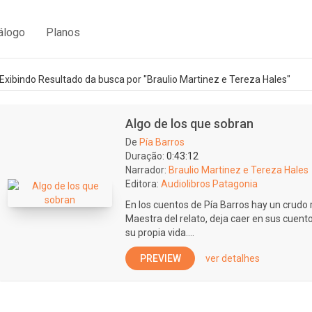
álogo
Planos
Exibindo Resultado da busca por "Braulio Martinez e Tereza Hales"
Algo de los que sobran
De
Pía Barros
Duração:
0:43:12
Narrador:
Braulio Martinez e Tereza Hales
Editora:
Audiolibros Patagonia
En los cuentos de Pía Barros hay un crudo
Maestra del relato, deja caer en sus cuento
su propia vida....
PREVIEW
ver detalhes