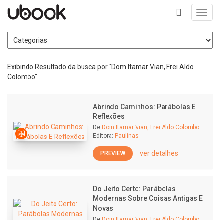
Toggl
navig
+
Exibindo Resultado da busca por "Dom Itamar Vian, Frei Aldo
Colombo"
Abrindo Caminhos: Parábolas E
Reflexões
De
Dom Itamar Vian, Frei Aldo Colombo
Editora:
Paulinas
ver detalhes
PREVIEW
Do Jeito Certo: Parábolas
Modernas Sobre Coisas Antigas E
Novas
De
Dom Itamar Vian, Frei Aldo Colombo