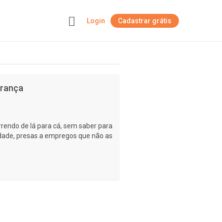
Login
Cadastrar grátis
+
erança
rendo de lá para cá, sem saber para
dade, presas a empregos que não as