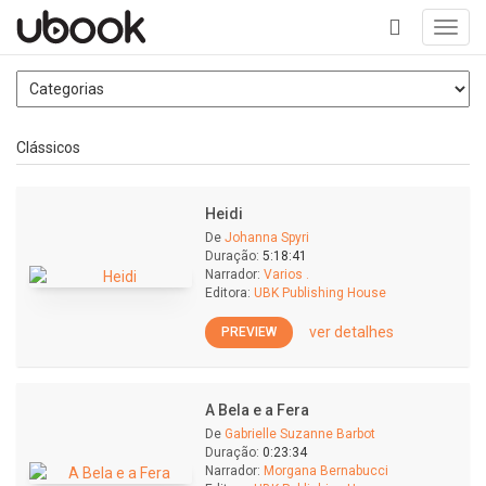
Toggl
navig
+
Clássicos
Heidi
De
Johanna Spyri
Duração:
5:18:41
Narrador:
Varios .
Editora:
UBK Publishing House
ver detalhes
PREVIEW
A Bela e a Fera
De
Gabrielle Suzanne Barbot
Duração:
0:23:34
Narrador:
Morgana Bernabucci