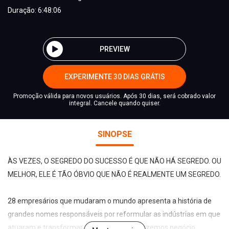
Duração: 6:48:06
PREVIEW
EXPERIMENTE 30 DIAS GRÁTIS
Promoção válida para novos usuários. Após 30 dias, será cobrado valor
integral. Cancele quando quiser.
SINOPSE
ÀS VEZES, O SEGREDO DO SUCESSO É QUE NÃO HÁ SEGREDO. OU
MELHOR, ELE É TÃO ÓBVIO QUE NÃO É REALMENTE UM SEGREDO.
28 empresários que mudaram o mundo apresenta a história de
grandes nomes responsáveis por reformular as indústrias em que
atuaram e transformar a maneira como fazemos negócio