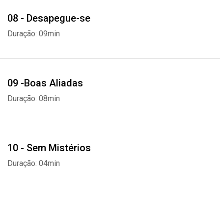
08 - Desapegue-se
Duração: 09min
Whatsapp
Facebook
Twitter
E-mail
09 -Boas Aliadas
Duração: 08min
10 - Sem Mistérios
Duração: 04min