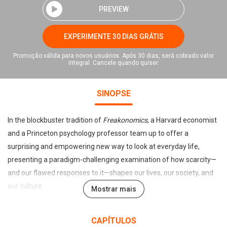
PREVIEW
EXPERIMENTE 30 DIAS GRÁTIS
Promoção válida para novos usuários. Após 30 dias, será cobrado valor
integral. Cancele quando quiser.
SINOPSE
In the blockbuster tradition of
Freakonomics
, a Harvard economist
and a Princeton psychology professor team up to offer a
surprising and empowering new way to look at everyday life,
presenting a paradigm-challenging examination of how scarcity—
and our flawed responses to it—shapes our lives, our society, and
our culture.
Mostrar mais
Why do successful people get things done at the last minute? Why
CAPÍTULOS
does poverty persist? Why do organizations get stuck firefighting?