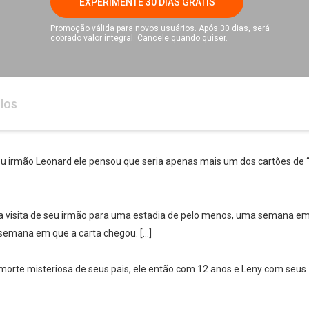
EXPERIMENTE 30 DIAS GRÁTIS
Promoção válida para novos usuários. Após 30 dias, será
cobrado valor integral. Cancele quando quiser.
los
eu irmão Leonard ele pensou que seria apenas mais um dos cartões de “
 a visita de seu irmão para uma estadia de pelo menos, uma semana em 
 semana em que a carta chegou. […]
orte misteriosa de seus pais, ele então com 12 anos e Leny com seus 1