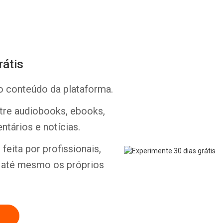
rátis
o conteúdo da plataforma.
Whatsapp
Facebook
Twitter
E-mail
ntre audiobooks, ebooks,
ntários e notícias.
feita por profissionais,
e até mesmo os próprios