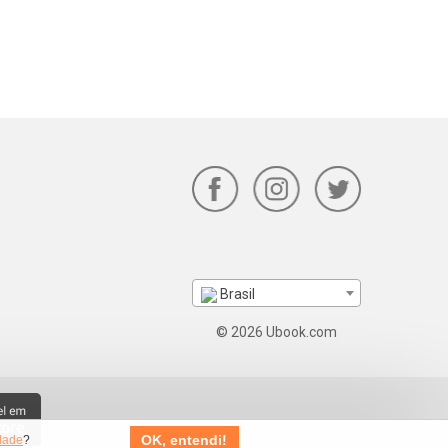
Brasil
© 2026 Ubook.com
OK, entendi!
idade
?