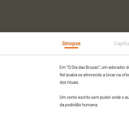
Sinopse
Capítu
Em “O Dia das Bruxas”, um adorador do
fiel acaba se atrevendo a tocar na o
dos rituais.
Um conto escrito sem pudor onde o au
da podridão humana.