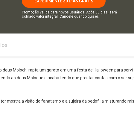
EXPERIMENTE 30 DIAS GRÁTIS
Promoção válida para novos usuários. Após 30 dias, será
cobrado valor integral. Cancele quando quiser.
los
 deus Moloch, rapta um garoto em uma festa de Halloween para servi de
ferenda ao deus Moloque e acaba tendo que prestar contas com o ser su
tor mostra a visão do fanatismo e a sujeira da pedofilia misturando m