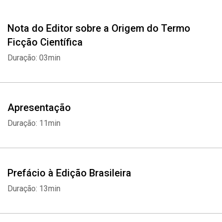
de uma excelente fonte de pesquisa histórica, esta é certamente
uma das mais significativas obras da atualidade no campo da
Nota do Editor sobre a Origem do Termo
ficção científica e a mais completa do gênero em língua
portuguesa.
Ficção Científica
Duração: 03min
Apresentação
Duração: 11min
Prefácio à Edição Brasileira
Duração: 13min