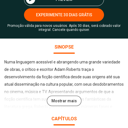
EXPERIMENTE 30 DIAS GRÁTIS
Promoção válida para novos usuários. Após 30 dias, será cobrado valor
integral. Cancele quando quiser.
SINOPSE
Numa linguagem acessível e abrangendo uma grande variedade
de obras, o crítico e escritor Adam Roberts traça o
desenvolvimento da ficção científica desde suas origens até sua
atual disseminação na cultura popular, com seus desdobramentos
no cinema, música e TV. Apresentando argumentos de que a
ficção científica tem suas raízes nas viagens fantásticas da
Mostrar mais
literatura grega, Roberts passa pelas suas inúmeras fases e
subgêneros, da Era de Ouro a New Space Opera, para mostrar que
CAPÍTULOS
essa é uma das grandes culturas literárias do nosso tempo. Além