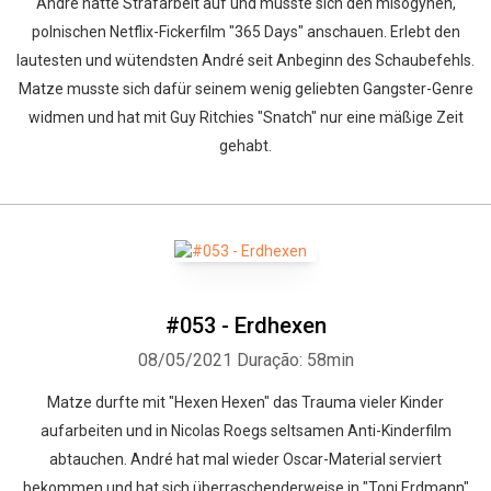
André hatte Strafarbeit auf und musste sich den misogynen,
polnischen Netflix-Fickerfilm "365 Days" anschauen. Erlebt den
lautesten und wütendsten André seit Anbeginn des Schaubefehls.
Matze musste sich dafür seinem wenig geliebten Gangster-Genre
widmen und hat mit Guy Ritchies "Snatch" nur eine mäßige Zeit
gehabt.
#053 - Erdhexen
08/05/2021
Duração: 58min
Matze durfte mit "Hexen Hexen" das Trauma vieler Kinder
aufarbeiten und in Nicolas Roegs seltsamen Anti-Kinderfilm
abtauchen. André hat mal wieder Oscar-Material serviert
bekommen und hat sich überraschenderweise in "Toni Erdmann"