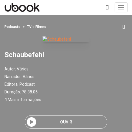
Toggl
navig
+
Podcasts
TV e Filmes
Schaubefehl
Autor:
Vários
Narrador:
Vários
Editora:
Podcast
Duração: 78:38:06
Mais informações
OUVIR