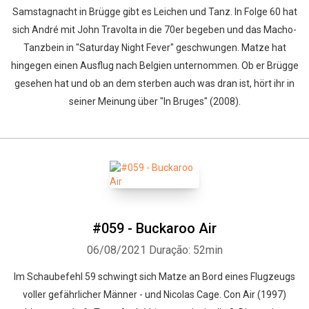
Samstagnacht in Brügge gibt es Leichen und Tanz. In Folge 60 hat
sich André mit John Travolta in die 70er begeben und das Macho-
Tanzbein in "Saturday Night Fever" geschwungen. Matze hat
hingegen einen Ausflug nach Belgien unternommen. Ob er Brügge
gesehen hat und ob an dem sterben auch was dran ist, hört ihr in
seiner Meinung über "In Bruges" (2008).
#059 - Buckaroo Air
Whatsapp
Facebook
Twitter
E-mail
06/08/2021
Duração: 52min
Im Schaubefehl 59 schwingt sich Matze an Bord eines Flugzeugs
voller gefährlicher Männer - und Nicolas Cage. Con Air (1997)